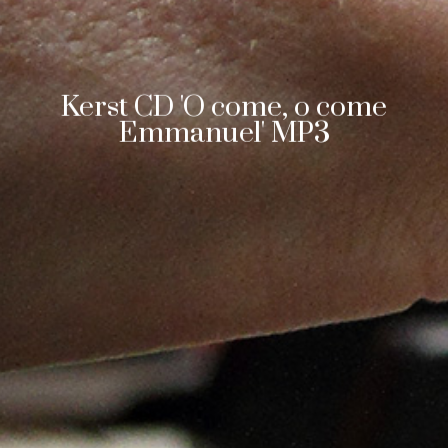
Kerst CD 'O come, o come
Emmanuel' MP3