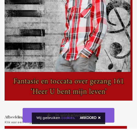
In winkelwagen
Afbeeldingen
Wij gebruiken
cookies
.
AKKOORD
Klik voor een vergroting