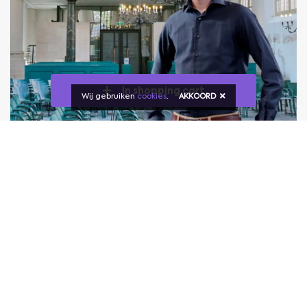
In shopping cart
Wij gebruiken
cookies
.
AKKOORD
Images
Click here for an enlargement